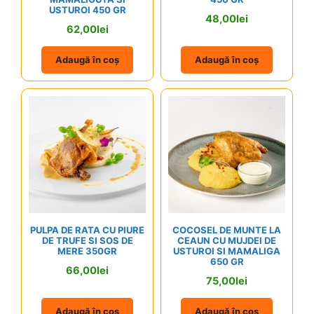
USTUROI 450 GR
48,00
lei
62,00
lei
Adaugă în coș
Adaugă în coș
PULPA DE RATA CU PIURE
COCOSEL DE MUNTE LA
DE TRUFE SI SOS DE
CEAUN CU MUJDEI DE
MERE 350GR
USTUROI SI MAMALIGA
650 GR
66,00
lei
75,00
lei
Adaugă în coș
Adaugă în coș