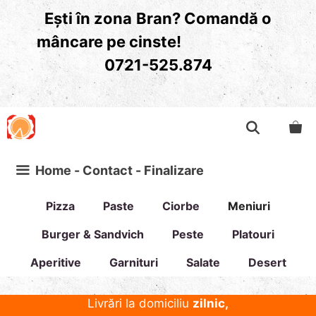
Sari
Ești în zona
Bran? Comandă o
la
mâncare pe cinste!
conținut
0721-525.874
Home - Contact - Finalizare
Pizza
Paste
Ciorbe
Meniuri
Burger & Sandvich
Peste
Platouri
Aperitive
Garnituri
Salate
Desert
Livrări la domiciliu
zilnic,