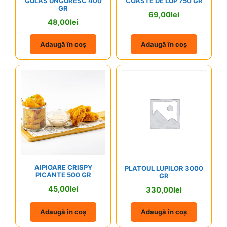
GULAS UNGURESC 400
COASTE DE LUP 750 GR
GR
69,00
lei
48,00
lei
Adaugă în coș
Adaugă în coș
AIPIOARE CRISPY
PLATOUL LUPILOR 3000
PICANTE 500 GR
GR
45,00
lei
330,00
lei
Adaugă în coș
Adaugă în coș