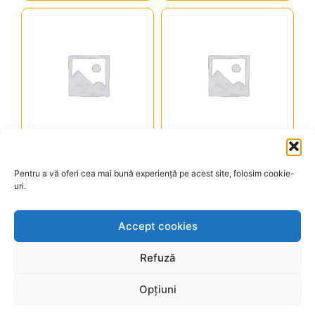
COTLETE DE BERBECUT
SARMALE CU CIOLAN SI
CU CARTOFI WEDGES SI
MAMALIGA, SMANTANA,
SOS DE USTUROI 520 GR
ARDEI IUTE 540 GR
Pentru a vă oferi cea mai bună experiență pe acest site, folosim cookie-
uri.
169,00
lei
52,00
lei
Adaugă în coș
Adaugă în coș
Accept cookies
Refuză
Opțiuni
Produsul a fost adăugat în coș.
Finalizează comandă