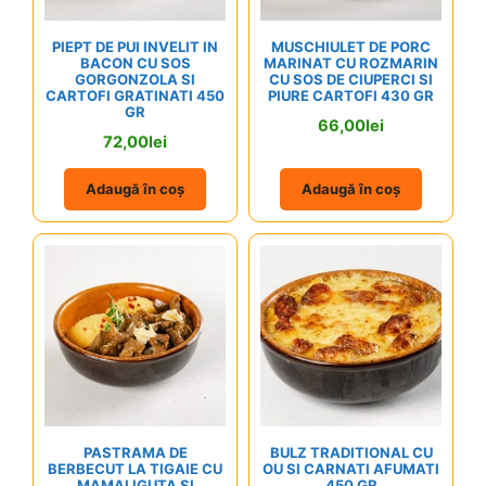
PIEPT DE PUI INVELIT IN
MUSCHIULET DE PORC
BACON CU SOS
MARINAT CU ROZMARIN
GORGONZOLA SI
CU SOS DE CIUPERCI SI
CARTOFI GRATINATI 450
PIURE CARTOFI 430 GR
GR
66,00
lei
72,00
lei
Adaugă în coș
Adaugă în coș
PASTRAMA DE
BULZ TRADITIONAL CU
BERBECUT LA TIGAIE CU
OU SI CARNATI AFUMATI
MAMALIGUTA SI
450 GR