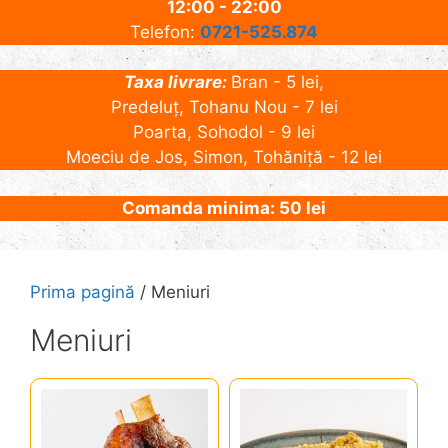
12:00 - 22:00
Telefon:
0721-525.874
Taxa livrare:
Bran - 5 lei,
Predeluț, Tohanu Nou - 7 lei
Poarta, Sohodol - 9 lei
Moeciu de Jos, Simon, Tohăniță - 12 lei
Comanda minima: 50 lei
Prima pagină
/ Meniuri
Meniuri