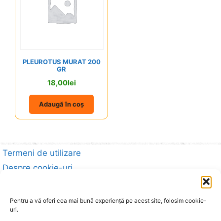
PLEUROTUS MURAT 200
GR
18,00
lei
Adaugă în coș
Termeni de utilizare
Despre cookie-uri
Politică de confidențialitate
Date identificare firmă
Pentru a vă oferi cea mai bună experiență pe acest site, folosim cookie-
uri.
A.N.P.C.