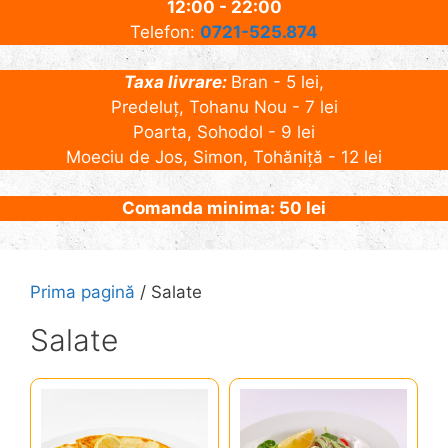
12:00 - 22:00
Telefon:
0721-525.874
Taxa livrare:
Bran - 5 lei,
Predeluț, Tohanu Nou - 7 lei
Poarta, Sohodol - 9 lei
Moeciu de Jos, Simon, Tohăniță - 12 lei
Comanda minima: 50 lei
Prima pagină
/ Salate
Salate