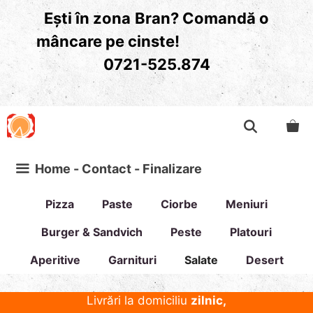
Sari
Ești în zona
Bran? Comandă o
la
mâncare pe cinste!
conținut
0721-525.874
Home - Contact - Finalizare
Pizza
Paste
Ciorbe
Meniuri
Burger & Sandvich
Peste
Platouri
Aperitive
Garnituri
Salate
Desert
Livrări la domiciliu
zilnic,